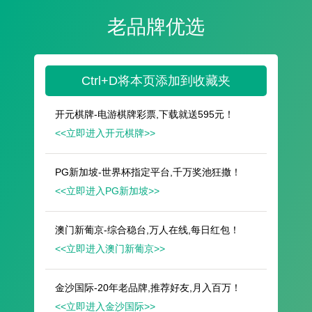
遥想公瑾当年，小乔初嫁了，雄姿英发。
羽扇纶巾，谈笑间，樯橹灰飞烟灭。
故国神游，多情应笑我，早生华发。
人生如梦，一尊还酹江月。